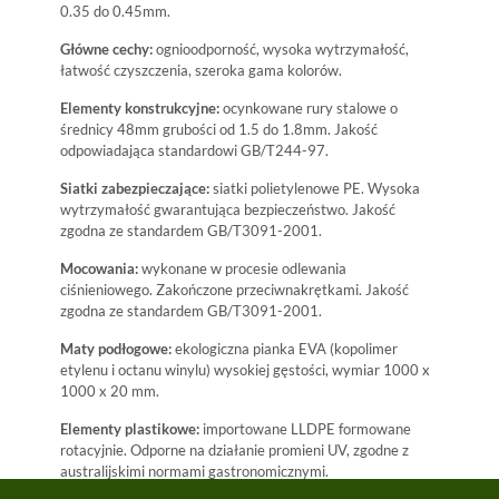
0.35 do 0.45mm.
Główne cechy:
ognioodporność, wysoka wytrzymałość,
łatwość czyszczenia, szeroka gama kolorów.
Elementy konstrukcyjne:
ocynkowane rury stalowe o
średnicy 48mm grubości od 1.5 do 1.8mm. Jakość
odpowiadająca standardowi GB/T244-97.
Siatki zabezpieczające:
siatki polietylenowe PE. Wysoka
wytrzymałość gwarantująca bezpieczeństwo. Jakość
zgodna ze standardem GB/T3091-2001.
Mocowania:
wykonane w procesie odlewania
ciśnieniowego. Zakończone przeciwnakrętkami. Jakość
zgodna ze standardem GB/T3091-2001.
Maty podłogowe:
ekologiczna pianka EVA (kopolimer
etylenu i octanu winylu) wysokiej gęstości, wymiar 1000 x
1000 x 20 mm.
Elementy plastikowe:
importowane LLDPE formowane
rotacyjnie. Odporne na działanie promieni UV, zgodne z
australijskimi normami gastronomicznymi.